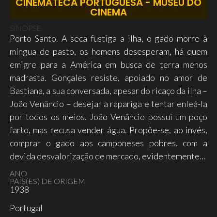
CINEMATECA PORTUGUESA - MUSEU DO
CINEMA
SINOPSE
Porto Santo. A seca fustiga a ilha, o gado morre à
míngua de pasto, os homens desesperam, há quem
emigre para a América em busca de terra menos
madrasta. Gonçales resiste, apoiado no amor de
Bastiana, a sua conversada, apesar do ricaço da ilha –
João Venâncio – desejar a rapariga e tentar enleá-la
por todos os meios. João Venâncio possui um poço
farto, mas recusa vender água. Propõe-se, ao invés,
comprar o gado aos camponeses pobres, com a
devida desvalorização de mercado, evidentemente…
ANO
PAÍS(ES) DE ORIGEM
1938
Portugal