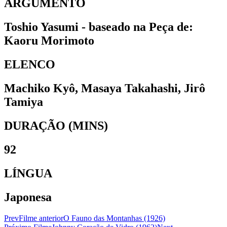
ARGUMENTO
Toshio Yasumi - baseado na Peça de:
Kaoru Morimoto
ELENCO
Machiko Kyô, Masaya Takahashi, Jirô
Tamiya
DURAÇÃO (MINS)
92
LÍNGUA
Japonesa
Prev
Filme anterior
O Fauno das Montanhas (1926)