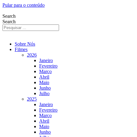
Pular para o conteúdo
Search
Search
Sobre Nós
Filmes
2026
Janeiro
Fevereiro
Março
Abril
Maio
Junho
Julho
2025
Janeiro
Fevereiro
Março
Abril
Maio
Junho