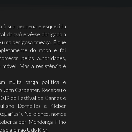
a à sua pequena e esquecida
ral da avó e vê-se obrigada a
e uma perigosa ameaça. É que
mpletamente do mapa e foi
omeçar pelas autoridades,
 móvel. Mas a resistência é
om muita carga política e
 John Carpenter. Recebeu o
2019 do Festival de Cannes e
uliano Dornelles e Kleber
Aquarius”). No elenco, nomes
scoberta por Mendonça Filho
se ao alemão Udo Kier.