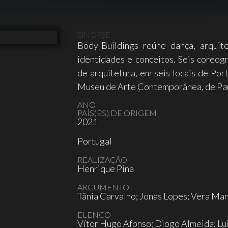
SINOPSE
Body-Buildings reúne dança, arquit
identidades e conceitos. Seis coreogr
de arquitetura, em seis locais de Po
Museu de Arte Contemporânea, de Pau
ANO
PAÍS(ES) DE ORIGEM
2021
Portugal
REALIZAÇÃO
Henrique Pina
ARGUMENTO
Tânia Carvalho; Jonas Lopes; Vera Ma
ELENCO
Vítor Hugo Afonso; Diogo Almeida; Lu