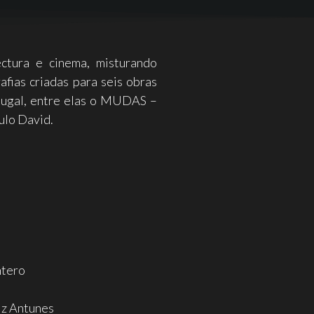
ectura e cinema, misturando
afias criadas para seis obras
rtugal, entre elas o MUDAS –
lo David.
ntero
iz Antunes