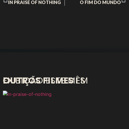
IN PRAISE OF NOTHING
O FIM DO MUNDO
OUTROS FILMES
EM EXIBIÇÃO ESTE MÊS