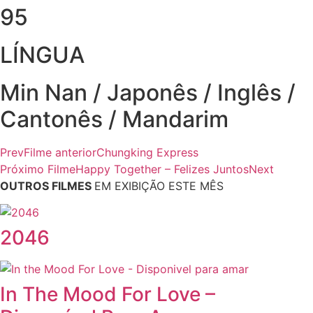
95
LÍNGUA
Min Nan / Japonês / Inglês /
Cantonês / Mandarim
Prev
Filme anterior
Chungking Express
Próximo Filme
Happy Together – Felizes Juntos
Next
OUTROS FILMES
EM EXIBIÇÃO ESTE MÊS
2046
In The Mood For Love –