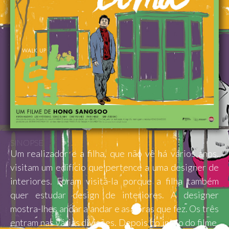
SINOPSE
Um realizador e a filha, que não vê há vários anos,
visitam um edifício que pertence a uma designer de
interiores. Foram visitá-la porque a filha também
quer estudar design de interiores. A designer
mostra-lhes andar a andar e as obras que fez. Os três
entram nas várias divisões. Depois do início do filme,