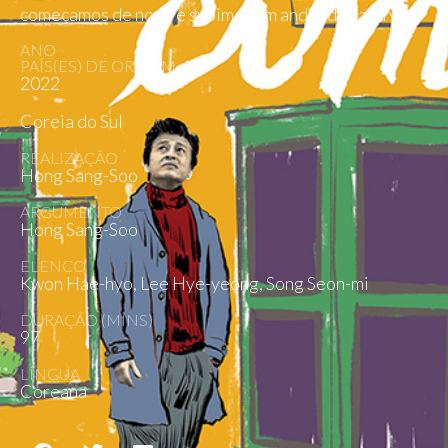
começamos de novo e subimos um andar de cada vez.
ANO
PAÍS(ES) DE ORIGEM
2022
Coreia do Sul
REALIZAÇÃO
Hong Sang-Soo
ARGUMENTO
Hong Sang-Soo
ELENCO
Kwon Hae-hyo, Lee Hye-yeong, Song Seon-mi
DURAÇÃO (MINS)
97
LÍNGUA
Coreana