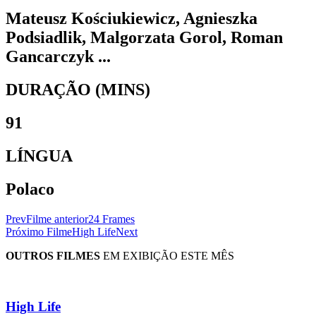
Mateusz Kościukiewicz, Agnieszka
Podsiadlik, Malgorzata Gorol, Roman
Gancarczyk ...
DURAÇÃO (MINS)
91
LÍNGUA
Polaco
Prev
Filme anterior
24 Frames
Próximo Filme
High Life
Next
OUTROS FILMES
EM EXIBIÇÃO ESTE MÊS
High Life