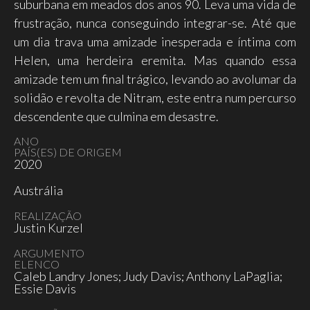
suburbana em meados dos anos 90. Leva uma vida de
frustração, nunca conseguindo integrar-se. Até que
um dia trava uma amizade inesperada e íntima com
Helen, uma herdeira eremita. Mas quando essa
amizade tem um final trágico, levando ao avolumar da
solidão e revolta de Nitram, este entra num percurso
descendente que culmina em desastre.
ANO
PAÍS(ES) DE ORIGEM
2020
Austrália
REALIZAÇÃO
Justin Kurzel
ARGUMENTO
ELENCO
Caleb Landry Jones; Judy Davis; Anthony LaPaglia;
Essie Davis