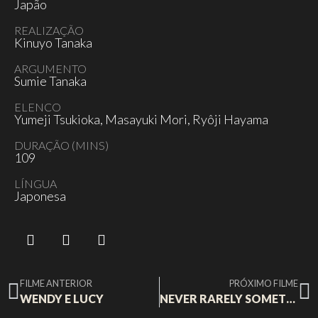
Japão
REALIZAÇÃO
Kinuyo Tanaka
ARGUMENTO
Sumie Tanaka
ELENCO
Yumeji Tsukioka, Masayuki Mori, Ryôji Hayama
DURAÇÃO (MINS)
109
LÍNGUA
Japonesa
FILME ANTERIOR
PRÓXIMO FILME
WENDY E LUCY
NEVER RARELY SOMETIMES ALWAYS