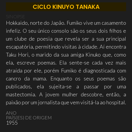
CICLO KINUYO TANAKA
SINOPSE
Hokkaido, norte do Japão. Fumiko vive um casamento
infeliz. O seu único consolo são os seus dois filhos e
um clube de poesia que revela ser a sua principal
escapatória, permitindo visitas à cidade. Aí encontra
Taku Hori, o marido da sua amiga Kinuko que, como
ela, escreve poemas. Ela sente-se cada vez mais
atraída por ele, porém Fumiko é diagnosticada com
cancro da mama. Enquanto os seus poemas são
publicados, ela sujeita-se a passar por uma
mastectomia. A jovem mulher descobre, então, a
paixão por um jornalista que vem visitá-la ao hospital.
ANO
PAÍS(ES) DE ORIGEM
1955