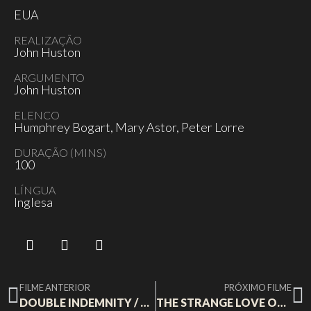
EUA
REALIZAÇÃO
John Huston
ARGUMENTO
John Huston
ELENCO
Humphrey Bogart, Mary Astor, Peter Lorre
DURAÇÃO (MINS)
100
LÍNGUA
Inglesa
FILME ANTERIOR
PRÓXIMO FILME
DOUBLE INDEMNITY / PAGOS A DOBRAR
THE STRANGE LOVE OF MARTHA IVERS / O ESTRANHO AMOR DE MARTHA IVERS