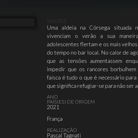
SINOPSE
Uma aldeia na Córsega situada n
vivenciam o verão a sua maneira
adolescentes flertam e os mais velh
do tempo no bar local. No calor de ag
que as tensões aumentassem enqua
impedir que os rancores borbulhem 
faísca é tudo o que é necessário para
que significa refugiar-se para não ser
ANO
PAÍS(ES) DE ORIGEM
2021
França
REALIZAÇÃO
Pascal Tagnati