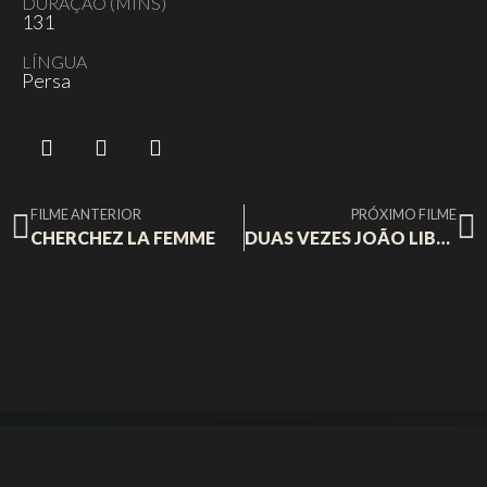
DURAÇÃO (MINS)
131
LÍNGUA
Persa
FILME ANTERIOR
PRÓXIMO FILME
CHERCHEZ LA FEMME
DUAS VEZES JOÃO LIBERADA