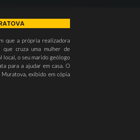
URATOVA
m que a própria realizadora
e que cruza uma mulher de
l local, o seu marido geólogo
ata para a ajudar em casa. O
a Muratova, exibido em cópia