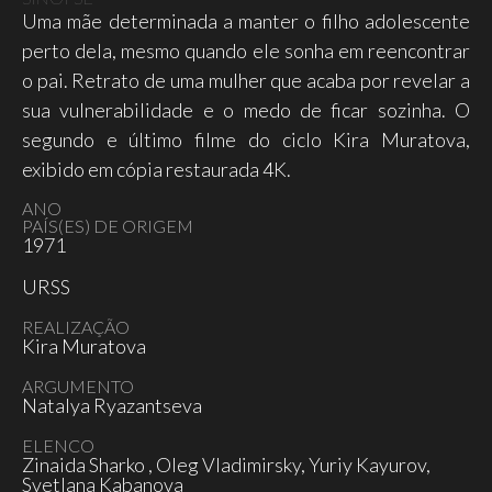
Uma mãe determinada a manter o filho adolescente
perto dela, mesmo quando ele sonha em reencontrar
o pai. Retrato de uma mulher que acaba por revelar a
sua vulnerabilidade e o medo de ficar sozinha. O
segundo e último filme do ciclo Kira Muratova,
exibido em cópia restaurada 4K.
ANO
PAÍS(ES) DE ORIGEM
1971
URSS
REALIZAÇÃO
Kira Muratova
ARGUMENTO
Natalya Ryazantseva
ELENCO
Zinaida Sharko , Oleg Vladimirsky, Yuriy Kayurov,
Svetlana Kabanova