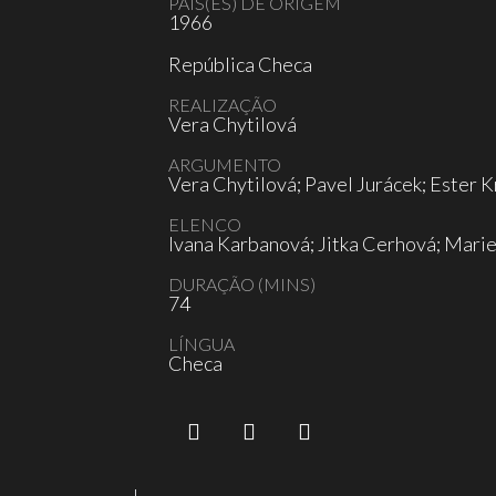
PAÍS(ES) DE ORIGEM
1966
República Checa
REALIZAÇÃO
Vera Chytilová
ARGUMENTO
Vera Chytilová; Pavel Jurácek; Ester
ELENCO
Ivana Karbanová; Jitka Cerhová; Mari
DURAÇÃO (MINS)
74
LÍNGUA
Checa