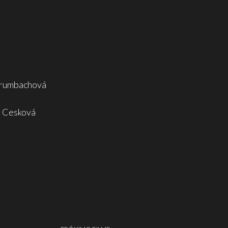
 Krumbachová
e Cesková