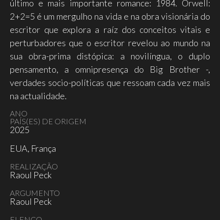
último e mais importante romance: 1984. Orwell:
2+2=5 é um mergulho na vida e na obra visionária do
escritor que explora a raíz dos conceitos vitais e
perturbadores que o escritor revelou ao mundo na
sua obra-prima distópica: a novilíngua, o duplo
pensamento, a omnipresença do Big Brother -,
verdades socio-políticas que ressoam cada vez mais
na actualidade.
ANO
PAÍS(ES) DE ORIGEM
2025
EUA, França
REALIZAÇÃO
Raoul Peck
ARGUMENTO
Raoul Peck
ELENCO