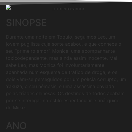
SINOPSE
Durante uma noite em Tóquio, seguimos Leo, um
jovem pugilista cuja sorte acabou, e que conhece o
seu “primeiro amor”, Monica, uma acompanhante
toxicodependente, mas ainda assim inocente. Mal
sabe Leo, mas Monica foi involuntariamente
apanhada num esquema de tráfico de droga, e os
dois vêm-se perseguidos por um polícia corrupto, um
Yakuza, o seu némesis, e uma assassina enviada
pelas tríades chinesas. Os destinos de todos acabam
por se interligar no estilo espectacular e anárquico
de Miike.
ANO